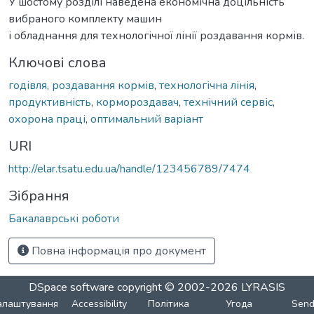
У шостому розділі наведена економічна доцільність
вибраного комплекту машин
і обладнання для технологічної лінії роздавання кормів.
Ключові слова
годівля
,
роздавання кормів
,
технологічна лінія
,
продуктивність
,
кормороздавач
,
технічний сервіс
,
охорона праці
,
оптимальний варіант
URI
http://elar.tsatu.edu.ua/handle/123456789/7474
Зібрання
Бакалаврські роботи
Повна інформація про документ
DSpace software
copyright © 2002-2026
LYRASIS
алаштування
Accessibility
Політика
Угода
Sen