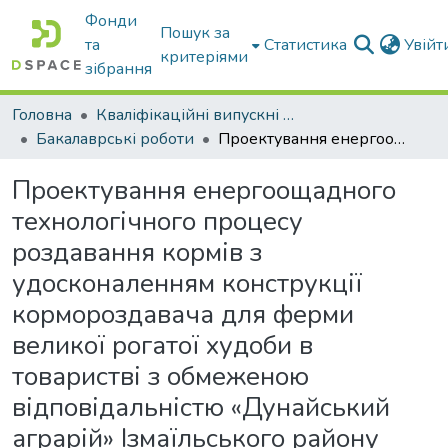
Фонди
Пошук за
та
Статистика
Увій
критеріями
зібрання
Головна
Кваліфікаційні випускні роботи бакалаврів і магістрів
Бакалаврські роботи
Проектування енергоощадного технологічного процесу роздавання кормів з удосконаленням конструкції кормороздавача для ферми великої рогатої худоби в товаристві з обмеженою відповідальністю «Дунайський аграрій» Ізмаїльського району Одеської області: пояснювальна записка до дипломного проекту СВО Бакалавр
Проектування енергоощадного
технологічного процесу
роздавання кормів з
удосконаленням конструкції
кормороздавача для ферми
великої рогатої худоби в
товаристві з обмеженою
відповідальністю «Дунайський
аграрій» Ізмаїльського району