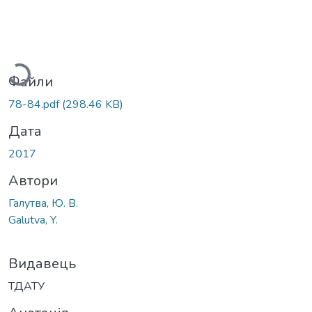
ажиться...
Файли
78-84.pdf
(298.46 KB)
Дата
2017
Автори
Галутва, Ю. В.
Galutva, Y.
Видавець
ТДАТУ