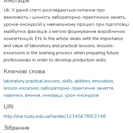
Анотація
Uk: У даній статті розглядаються питання про
важливість і цінність лабораторно-практичних занять,
уроків-екскурсій у навчальному процесі при підготовці
майбутніх фахівців з метою формування виробничих
компетенцій. EN: In the article deals with the importance
and value of laboratory and practical lessons, lessons-
excursions in the learning process when preparing future
professionals in order to develop production skills.
Ключові слова
laboratory practical lessons
,
skills
,
abilities
,
innovation
,
lesson-excursion
,
лабораторно-практичне заняття
,
навички
,
вміння
,
інновації
,
урок-екскурсія
URI
http://elar.tsatu.edu.ua/handle/123456789/2748
Зібрання