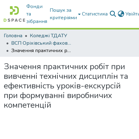
Фонди
Пошук за
та
Статистика
Увій
критеріями
зібрання
Головна
Коледжі ТДАТУ
ВСП Оріхівський фаховий коледж ТДАТУ
Значення практичних робіт при вивченні технічних дисциплін та ефективність уроків-екскурсій при формуванні виробничих компетенцій
Значення практичних робіт при
вивченні технічних дисциплін та
ефективність уроків-екскурсій
при формуванні виробничих
компетенцій