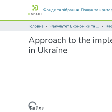
Фонди та зібрання
Пошук за крите
Головна
Факультет Економіки та бізнесу
Approach to the imple
in Ukraine
Файли