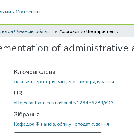
ріями
Статистика
Кафедра Фінансів, обліку і оподаткування
Approach to the implementation of administrative and territorial reform in Ukraine
mentation of administrative a
Ключові слова
сільська територія
,
місцеве самоврядування
URI
http://elar.tsatu.edu.ua/handle/123456789/643
Зібрання
Кафедра Фінансів, обліку і оподаткування