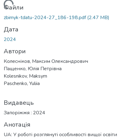
антажиться...
Файли
zbirnyk-tdatu-2024-27_186-198.pdf
(2.47 MB)
Дата
2024
Автори
Колесніков, Максим Олександрович
Пащенко, Юлія Петрівна
Kolesnikov, Maksym
Paschenko, Yuliia
Видавець
Запоріжжя : 2024
Анотація
UA: У роботі розглянуті особливості вищої освіти