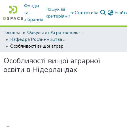
Фонди
Пошук за
та
Статистика
Увій
критеріями
зібрання
Головна
Факультет Агротехнологій та екології
Кафедра Рослинництва та садівництва ім. професора В.В. Калитки
Особливості вищої аграрної освіти в Нідерландах
Особливості вищої аграрної
освіти в Нідерландах