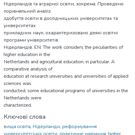
Нідерландів та аграрної освіти, зокрема. Проведено
порівняльний аналіз
здобуття освіти в дослідницьких університетах та
університетах
прикладних наук, охарактеризовано деякі освітні
програми університетів
Нідерландів. EN: The work considers the peculiarities of
higher education in the
Netherlands and agricultural education, in particular. A
comparative analysis of
education at research universities and universities of applied
sciences was
conducted, some educational programs of universities in the
Netherlands were
characterized.
Ключові слова
вища освіта
,
Нідерланди
,
реформування
університетської освіти
,
практичне навчання
,
higher