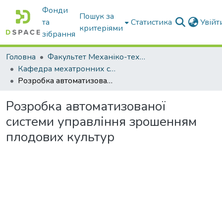
Фонди
Пошук за
та
Статистика
Увій
критеріями
зібрання
Головна
Факультет Механіко-технологічний
Кафедра мехатронних систем тракторів та сільскогосподарських машин
Розробка автоматизованої системи управління зрошенням плодових культур
Розробка автоматизованої
системи управління зрошенням
плодових культур