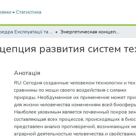
ріями
Статистика
Кафедра Експлуатації та технічного сервісу машин
Энергетическая концепция развития систем технологий в земледелии
цепция развития систем те
Анотація
RU: Сегодня созданные человеком технологии и тех
сравнимы по мощи своего воздействия с силами
природы. Необдуманное их применение может при
для жизни человечества изменениям всей биосферы
Наиболее уязвимым является почвенный покров зем
составляющая всех процессов, происходящих в биос
представлен анализ противоречий, возникающих 
аграрной деятельностью человечества и свойствами