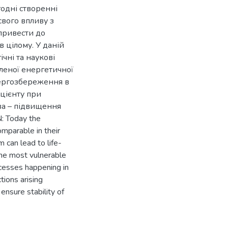
одні створенні
вого впливу з
привести до
 цілому. У даній
чні та наукові
леної енергетичної
нергозбереження в
цієнту при
ва – підвищення
 Today the
mparable in their
 can lead to life-
The most vulnerable
ocesses happening in
tions arising
ensure stability of