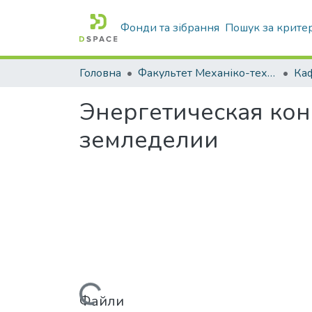
Фонди та зібрання
Пошук за крите
Головна
Факультет Механіко-технологічний
Энергетическая кон
земледелии
Файли