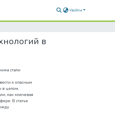
Увійти
хнологий в
ника стали
вести к опасным
 в целом.
ли, как ключевая
фере. В статье
между
,