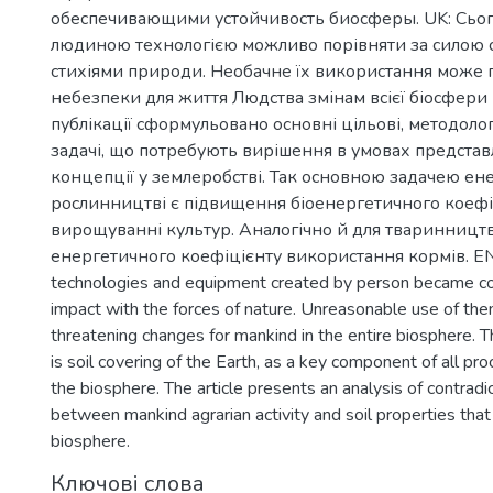
обеспечивающими устойчивость биосферы. UK: Сьог
людиною технологією можливо порівняти за силою с
стихіями природи. Необачне їх використання може 
небезпеки для життя Людства змінам всієї біосфери в
публікації сформульовано основні цільові, методологі
задачі, що потребують вирішення в умовах представ
концепції у землеробстві. Так основною задачею е
рослинництві є підвищення біоенергетичного коефі
вирощуванні культур. Аналогічно й для тваринницт
енергетичного коефіцієнту використання кормів. EN:
technologies and equipment created by person became co
impact with the forces of nature. Unreasonable use of them
threatening changes for mankind in the entire biosphere. 
is soil covering of the Earth, as a key component of all pr
the biosphere. The article presents an analysis of contradic
between mankind agrarian activity and soil properties that 
biosphere.
Ключові слова