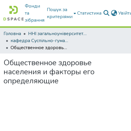
Фонди
Пошук за
та
Статистика
Увій
критеріями
зібрання
Головна
ННІ загальноуніверситетської підготовки
кафедра Суспільно-гуманітарні науки
Общественное здоровье населения и факторы его определяющие
Общественное здоровье
населения и факторы его
определяющие