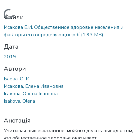
Вантажиться...
Файли
Исакова Е.И. Общественное здоровье населения и
факторы его определяющие.pdf
(1.93 MB)
Дата
2019
Автори
Баева, О. И.
Исакова, Елена Ивановна
Ісакова, Олена Іванівна
Isakova, Olena
Анотація
Учитывая вышесказанное, можно сделать вывод о том,
что общественное здоровье оказывает