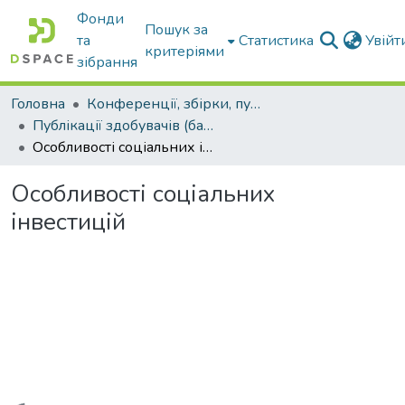
Фонди
Пошук за
та
Статистика
Увій
критеріями
зібрання
Головна
Конференції, збірки, публікації молодих вчених і здобувачів : магістрів, бакалаврів, аспірантів.
Публікації здобувачів (бакалаврів. магістрів, аспірантів)
Особливості соціальних інвестицій
Особливості соціальних
інвестицій