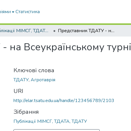
ріями
Статистика
Публікації МІМСГ, ТДАТА, ТДАТУ
Представник ТДАТУ - на Всеукраїнському турнірі юних математиків
- на Всеукраїнському турн
Ключові слова
ТДАТУ
,
Агротаврія
URI
http://elar.tsatu.edu.ua/handle/123456789/2103
Зібрання
Публікації МІМСГ, ТДАТА, ТДАТУ