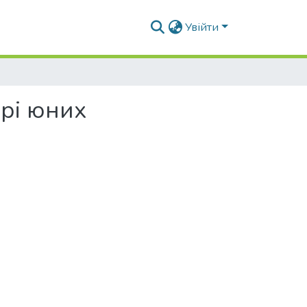
Увійти
ірі юних