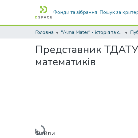
Фонди та зібрання
Пошук за крите
Головна
"Alma Mater" - історія та сьогодення Університету
Представник ТДАТУ 
математиків
Вантажиться...
Файли