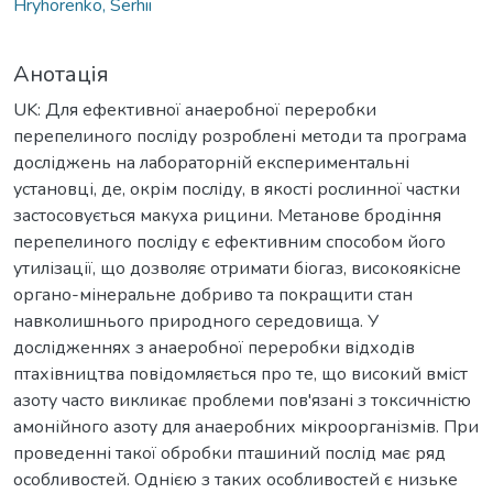
Hryhorenko, Serhii
Анотація
UK: Для ефективної анаеробної переробки
перепелиного посліду розроблені методи та програма
досліджень на лабораторній експериментальні
установці, де, окрім посліду, в якості рослинної частки
застосовується макуха рицини. Метанове бродіння
перепелиного посліду є ефективним способом його
утилізації, що дозволяє отримати біогаз, високоякісне
органо-мінеральне добриво та покращити стан
навколишнього природного середовища. У
дослідженнях з анаеробної переробки відходів
птахівництва повідомляється про те, що високий вміст
азоту часто викликає проблеми пов'язані з токсичністю
амонійного азоту для анаеробних мікроорганізмів. При
проведенні такої обробки пташиний послід має ряд
особливостей. Однією з таких особливостей є низьке