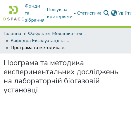
Фонди
Пошук за
та
Статистика
Увій
критеріями
зібрання
Головна
Факультет Механіко-технологічний
Кафедра Експлуатації та технічного сервісу машин
Програма та методика експериментальних досліджень на лабораторній біогазовій установці
Програма та методика
експериментальних досліджень
на лабораторній біогазовій
установці