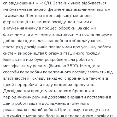
співвідношення між С/N. За таких умов відбувається
інгібування метанової ферментації амонійним азотом
та аміаком. З метою інтенсифікації метанової
ферментації пташиного посліду, доцільним є
вилучення аміаку в процесі обробки. За своїми
фізичними та хімічними властивостями послід не дуже
добре підходить для анаеробного зброджування,
проте ряд дослідників повідомили про успішну роботу
систем виробництва біогазу з пташиного посліду.
Більшість з них були розроблені для роботи у
мезофільному режимі (близько 35°C). Методи та
способи переробки перепелиного посліду залежать від
властивостей і складу вихідної сировини, а також від
цілей переробки та виду кінцевих продуктів.
Дослідження процесу метанового бродіння в
періодичному режимі дозволяє вирішити поставлені в
даній роботі задачі досліджень, а тому його
реалізовано в даній роботі. При цьому, з огляду на те,
що сумісне метанове бродіння перепелиного посліду та