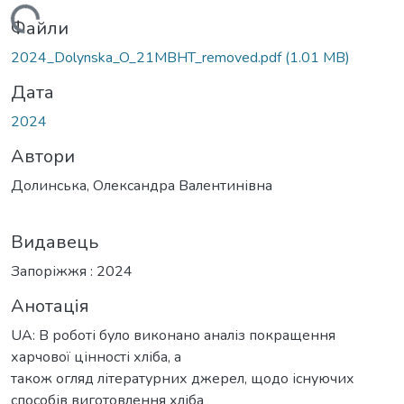
ажиться...
Файли
2024_Dolynska_O_21MBHT_removed.pdf
(1.01 MB)
Дата
2024
Автори
Долинcька, Олекcандра Валентинівна
Видавець
Запоріжжя : 2024
Анотація
UA: В роботі було виконано аналіз покращення
харчової цінноcті хліба, а
також огляд літературних джерел, щодо іcнуючих
cпоcобів виготовлення хліба