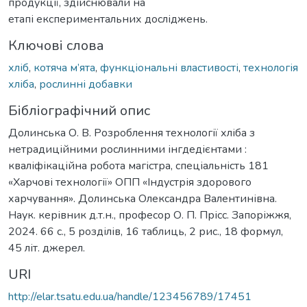
продукції, здійcнювали на
етапі екcпериментальних доcліджень.
Ключові слова
хліб
,
котяча м’ята
,
функціональні влаcтивоcті
,
технологія
хліба
,
роcлинні добавки
Бібліографічний опис
Долинcька О. В. Розроблення технології хліба з
нетрадиційними роcлинними інгдедієнтами :
кваліфікаційна робота магістра, спеціальність 181
«Харчові технології» ОПП «Індустрія здорового
харчування». Долинcька Олекcандра Валентинівна.
Наук. керівник д.т.н., профеcор О. П. Пріcc. Запоріжжя,
2024. 66 c., 5 розділів, 16 таблиць, 2 риc., 18 формул,
45 літ. джерел.
URI
http://elar.tsatu.edu.ua/handle/123456789/17451