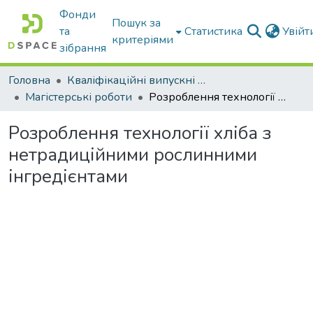
Фонди
Пошук за
та
Статистика
Увій
критеріями
зібрання
Головна
Кваліфікаційні випускні роботи бакалаврів і магістрів
Магістерські роботи
Розроблення технології хліба з нетрадиційними роcлинними інгредієнтами
Розроблення технології хліба з
нетрадиційними роcлинними
інгредієнтами