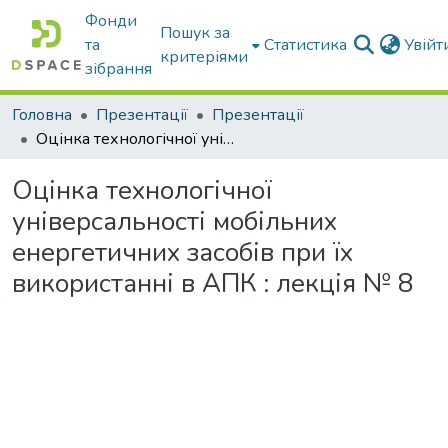
Фонди
Пошук за
та
Статистика
Увій
критеріями
зібрання
Головна
Презентації
Презентації
Оцінка технологічної універсальності мобільних енергетичних засобів при їх використанні в АПК : лекція № 8
Оцінка технологічної
універсальності мобільних
енергетичних засобів при їх
використанні в АПК : лекція № 8