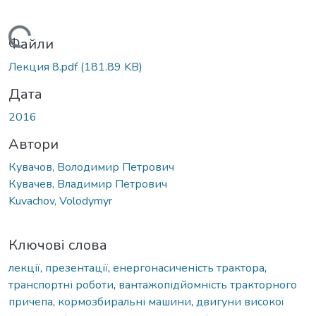
Вантажиться...
Файли
Лекция 8.pdf
(181.89 KB)
Дата
2016
Автори
Кувачов, Володимир Петрович
Кувачев, Владимир Петрович
Kuvachov, Volodymyr
Ключові слова
лекції
,
презентації
,
енергонасиченість трактора
,
транспортні роботи
,
вантажопідйомність тракторного
причепа
,
кормозбиральні машини
,
двигуни високої