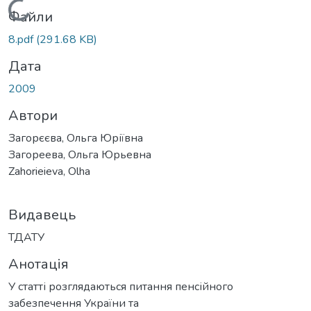
Вантажиться...
Файли
8.pdf
(291.68 KB)
Дата
2009
Автори
Загорєєва, Ольга Юріївна
Загореева, Ольга Юрьевна
Zahorieieva, Olha
Видавець
ТДАТУ
Анотація
У статті розглядаються питання пенсійного
забезпечення України та