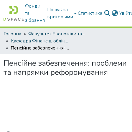
Фонди
Пошук за
та
Статистика
Увій
критеріями
зібрання
Головна
Факультет Економіки та бізнесу
Кафедра Фінансів, обліку і оподаткування
Пенсійне забезпечення: проблеми та напрямки рефоромування
Пенсійне забезпечення: проблеми
та напрямки рефоромування