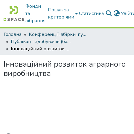
Фонди
Пошук за
та
Статистика
Увій
критеріями
зібрання
Головна
Конференції, збірки, публікації молодих вчених і здобувачів : магістрів, бакалаврів, аспірантів.
Публікації здобувачів (бакалаврів. магістрів, аспірантів)
Інноваційний розвиток аграрного виробництва
Інноваційний розвиток аграрного
виробництва