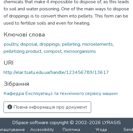
chemicals that make it impossible to dispose of, as this leads
to soil and water poisoning. One of the main ways to dispose
of droppings is to convert them into pellets. This form can be
used to fertilize soils and even for heating.
Ключові слова
рoultry
,
disposal
,
droppings
,
pelleting
,
microelements
,
pelletizing product
,
compost
,
microorganisms
URI
http://elar.tsatu.edu.ua/handle/123456789/13617
Зібрання
Кафедра Експлуатації та технічного сервісу машин
Повна інформація про документ
DSpace software
copyright © 2002-2026
LYRASIS
алаштування
Accessibility
Політика
Угода
Sen