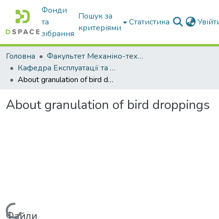
Фонди
Пошук за
та
Статистика
Увій
критеріями
зібрання
Головна
Факультет Механіко-технологічний
Кафедра Експлуатації та технічного сервісу машин
About granulation of bird droppings
About granulation of bird droppings
Вантажиться...
Файли