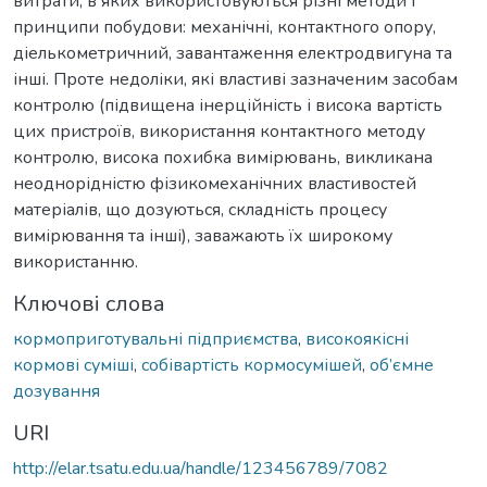
витрати, в яких використовуються різні методи і
принципи побудови: механічні, контактного опору,
діелькометричний, завантаження електродвигуна та
інші. Проте недоліки, які властиві зазначеним засобам
контролю (підвищена інерційність і висока вартість
цих пристроїв, використання контактного методу
контролю, висока похибка вимірювань, викликана
неоднорідністю фізикомеханічних властивостей
матеріалів, що дозуються, складність процесу
вимірювання та інші), заважають їх широкому
використанню.
Ключові слова
кормоприготувальні підприємства
,
високоякісні
кормові суміші
,
собівартість кормосумішей
,
об’ємне
дозування
URI
http://elar.tsatu.edu.ua/handle/123456789/7082