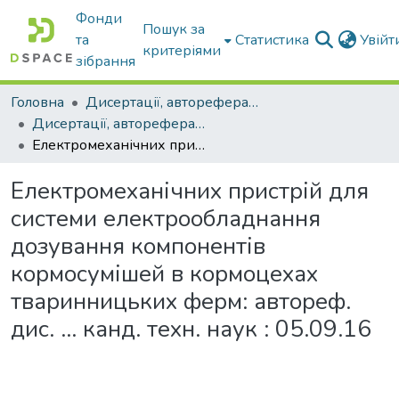
Фонди
Пошук за
та
Статистика
Увій
критеріями
зібрання
Головна
Дисертації, автореферати дисертацій
Дисертації, автореферати дисертацій
Електромеханічних пристрій для системи електрообладнання дозування компонентів кормосумішей в кормоцехах тваринницьких ферм: автореф. дис. ... канд. техн. наук : 05.09.16
Електромеханічних пристрій для
системи електрообладнання
дозування компонентів
кормосумішей в кормоцехах
тваринницьких ферм: автореф.
дис. ... канд. техн. наук : 05.09.16