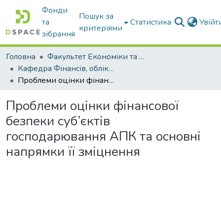
Фонди
Пошук за
та
Статистика
Увій
критеріями
зібрання
Головна
Факультет Економіки та бізнесу
Кафедра Фінансів, обліку і оподаткування
Проблеми оцінки фінансової безпеки суб’єктів господарювання АПК та основні напрямки її зміцнення
Проблеми оцінки фінансової
безпеки суб’єктів
господарювання АПК та основні
напрямки її зміцнення