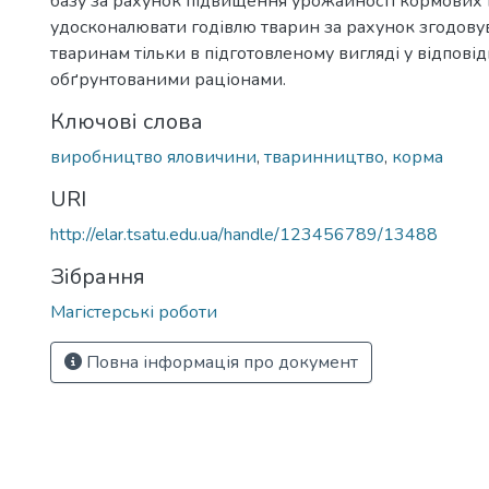
базу за рахунок підвищення урожайності кормових 
удосконалювати годівлю тварин за рахунок згодову
тваринам тільки в підготовленому вигляді у відповід
обґрунтованими раціонами.
Ключові слова
виробництво яловичини
,
тваринництво
,
корма
URI
http://elar.tsatu.edu.ua/handle/123456789/13488
Зібрання
Магістерські роботи
Повна інформація про документ