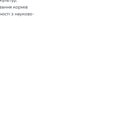
культур;
вання кормів
ності з науково-