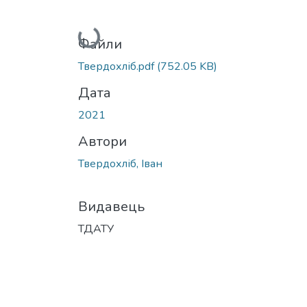
Вантажиться...
Файли
Твердохліб.pdf
(752.05 KB)
Дата
2021
Автори
Твердохліб, Іван
Видавець
ТДАТУ