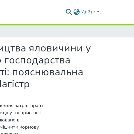
Увійти
ицтва яловичини у
 господарства
ті: пояснювальна
агістр
ження затрат праці
ції у товаристві з
шоване в
 зміцнити кормову