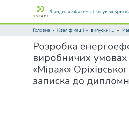
Фонди та зібрання
Пошук за крите
Головна
Кваліфікаційні випускні роботи бакалаврів і магістрів
Маг
Розробка енергоефе
виробничих умовах 
«Міраж» Оріхівськог
записка до дипломн