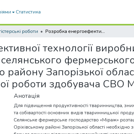
ріями
Статистика
істерські роботи
Розробка енергоефективної технології виробництва яловичини у виробничих умовах селянського фермерського господарства «Міраж» Оріхівського району Запорізької області: пояснювальна записка до дипломної роботи здобувача СВО Магістр
ктивної технології виробн
селянського фермерського
о району Запорізької облас
ої роботи здобувача СВО М
Анотація
Для підвищення продуктивності тваринництва, зни
та собівартості основних видів тваринницької продук
Селянське фермерське господарство «Міраж» розта
Оріхівському районі Запорізької області необхідно