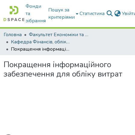
Фонди
Пошук за
та
Статистика
Увій
критеріями
зібрання
Головна
Факультет Економіки та бізнесу
Кафедра Фінансів, обліку і оподаткування
Покращення інформаційного забезпечення для обліку витрат
Покращення інформаційного
забезпечення для обліку витрат