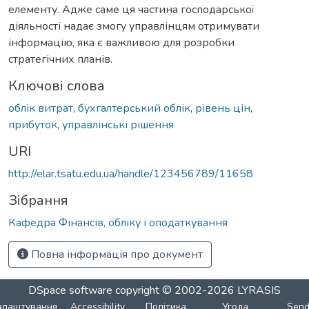
елементу. Адже саме ця частина господарської
діяльності надає змогу управлінцям отримувати
інформацію, яка є важливою для розробки
стратегічних планів.
Ключові слова
облік витрат
,
бухгалтерський облік
,
рівень цін
,
прибуток
,
управлінські рішення
URI
http://elar.tsatu.edu.ua/handle/123456789/11658
Зібрання
Кафедра Фінансів, обліку і оподаткування
Повна інформація про документ
DSpace software
copyright © 2002-2026
LYRASIS
алаштування
Accessibility
Політика
Угода
Sen