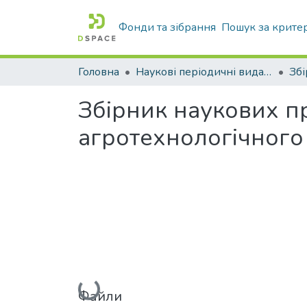
Фонди та зібрання
Пошук за крите
Головна
Наукові періодичні видання ТДАТУ
Збірник наукових п
агротехнологічного 
Вантажиться...
Файли