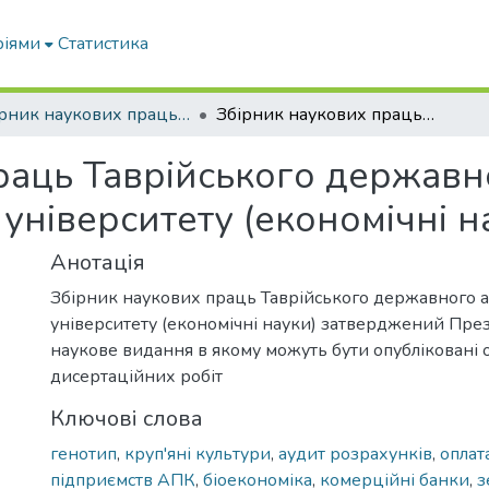
ріями
Статистика
Збірник наукових праць Таврійського державного агротехнологічного університету (економічні науки)
Збірник наукових праць Таврійського державного агротехнологічного університету (економічні науки)
раць Таврійського державн
університету (економічні н
Анотація
Збірник наукових праць Таврійського державного а
університету (економічні науки) затверджений Пре
наукове видання в якому можуть бути опубліковані 
дисертаційних робіт
Ключові слова
генотип
,
круп'яні культури
,
аудит розрахунків
,
оплат
підприємств АПК
,
біоекономіка
,
комерційні банки
,
з