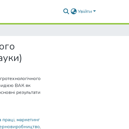
Увійти
ого
ауки)
гротехнологічного
зидією ВАК як
основні результати
а праці
,
маркетинг
ерновиробництво
,