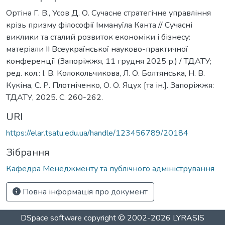
Ортіна Г. В., Усов Д. О. Сучасне стратегічне управління
крізь призму філософії Іммануїла Канта // Сучасні
виклики та сталий розвиток економіки і бізнесу:
матеріали IІ Всеукраїнської науково-практичної
конференції (Запоріжжя, 11 грудня 2025 р.) / ТДАТУ;
ред. кол.: І. В. Колокольчикова, Л. О. Болтянська, Н. В.
Кукіна, С. Р. Плотніченко, О. О. Яцух [та ін.]. Запоріжжя:
ТДАТУ, 2025. С. 260-262.
URI
https://elar.tsatu.edu.ua/handle/123456789/20184
Зібрання
Кафедра Менеджменту та публічного адміністрування
Повна інформація про документ
DSpace software
copyright © 2002-2026
LYRASIS