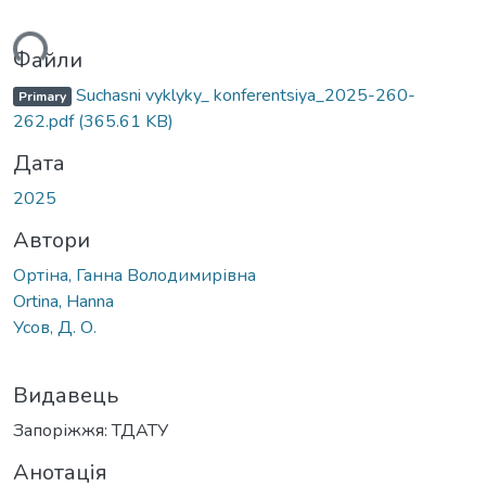
ться...
Файли
Suchasni vyklyky_ konferentsiya_2025-260-
Primary
262.pdf
(365.61 KB)
Дата
2025
Автори
Ортіна, Ганна Володимирівна
Ortina, Hanna
Усов, Д. О.
Видавець
Запоріжжя: ТДАТУ
Анотація