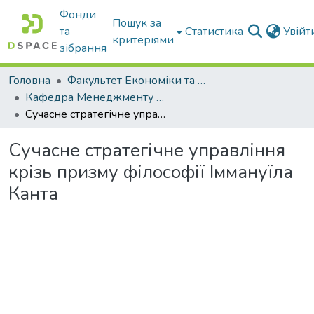
Фонди
Пошук за
та
Статистика
Увій
критеріями
зібрання
Головна
Факультет Економіки та бізнесу
Кафедра Менеджменту та публічного адміністрування
Сучасне стратегічне управління крізь призму філософії Іммануїла Канта
Сучасне стратегічне управління
крізь призму філософії Іммануїла
Канта