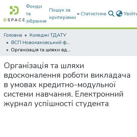
Фонди
Пошук за
та
Статистика
Увій
критеріями
зібрання
Головна
Коледжі ТДАТУ
ВСП Новокаховський фаховий коледж ТДАТУ
Організація та шляхи вдосконалення роботи викладача в умовах кредитно-модульної системи навчання. Електронний журнал успішності студента
Організація та шляхи
вдосконалення роботи викладача
в умовах кредитно-модульної
системи навчання. Електронний
журнал успішності студента