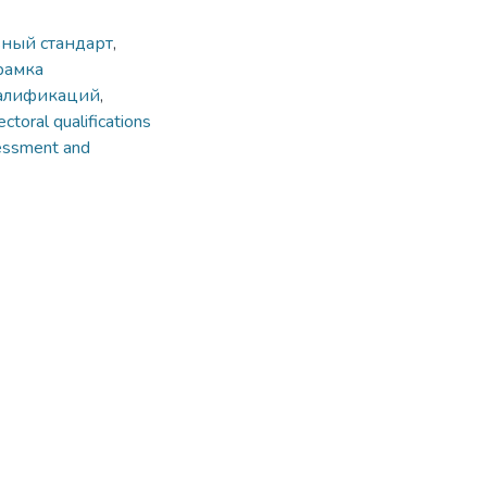
ный стандарт
,
рамка
валификаций
,
ectoral qualifications
essment and