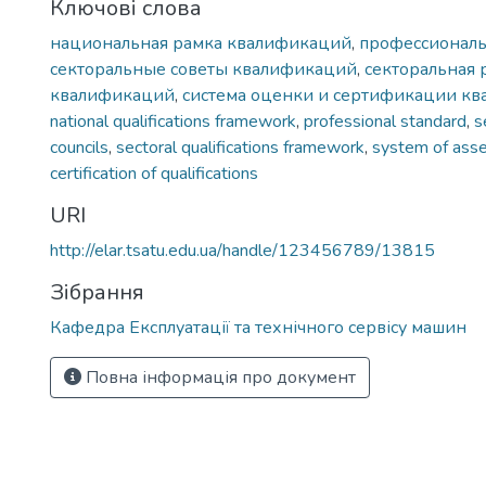
Ключові слова
национальная рамка квалификаций
,
профессиональ
секторальные советы квалификаций
,
секторальная 
квалификаций
,
система оценки и сертификации к
national qualifications framework
,
professional standard
,
s
councils
,
sectoral qualifications framework
,
system of ass
certification of qualifications
URI
http://elar.tsatu.edu.ua/handle/123456789/13815
Зібрання
Кафедра Експлуатації та технічного сервісу машин
Повна інформація про документ