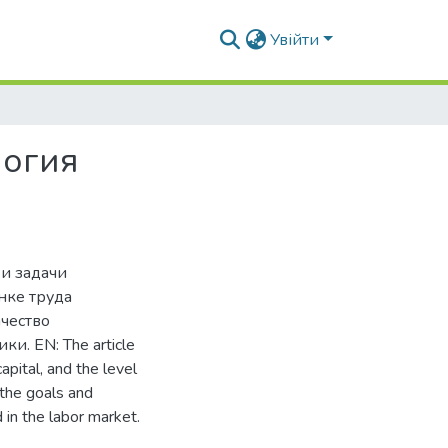
Увійти
логия
 и задачи
нке труда
ачество
и. EN: The article
apital, and the level
the goals and
in the labor market.