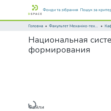
Фонди та зібрання
Пошук за крите
Головна
Факультет Механіко-технологічний
Национальная сист
формирования
Вантажиться...
Файли