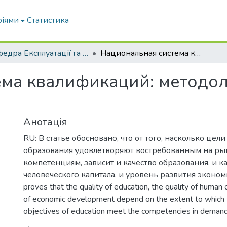
ріями
Статистика
Кафедра Експлуатації та технічного сервісу машин
Национальная система квалификаций: методология формирования
ема квалификаций: методо
Анотація
RU: В статье обосновано, что от того, насколько цели
образования удовлетворяют востребованным на ры
компетенциям, зависит и качество образования, и к
человеческого капитала, и уровень развития экономик
proves that the quality of education, the quality of human c
of economic development depend on the extent to which 
objectives of education meet the competencies in demand 