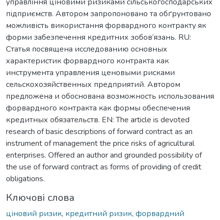
управління ціновими ризиками сільськогосподарських
підприємств. Автором запропоновано та обґрунтовано
можливість використання форвардного контракту як
форми забезпечення кредитних зобов’язань. RU:
Статья посвящена исследованию основных
характеристик форвардного контракта как
инструмента управления ценовыми рисками
сельскохозяйственных предприятий. Автором
предложена и обоснована возможность использования
форвардного контракта как формы обеспечения
кредитных обязательств. EN: The article is devoted
research of basic descriptions of forward contract as an
instrument of management the price risks of agricultural
enterprises. Offered an author and grounded possibility of
the use of forward contract as forms of providing of credit
obligations.
Ключові слова
ціновий ризик
,
кредитний ризик
,
форвардний