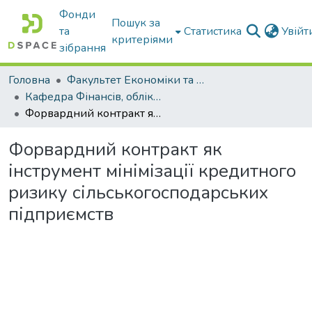
Фонди
Пошук за
та
Статистика
Увій
критеріями
зібрання
Головна
Факультет Економіки та бізнесу
Кафедра Фінансів, обліку і оподаткування
Форвардний контракт як інструмент мінімізації кредитного ризику сільськогосподарських підприємств
Форвардний контракт як
інструмент мінімізації кредитного
ризику сільськогосподарських
підприємств