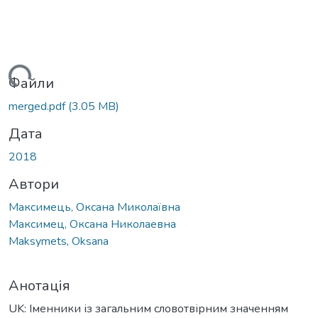
иться...
Файли
merged.pdf
(3.05 MB)
Дата
2018
Автори
Максимець, Оксана Миколаївна
Максимец, Оксана Николаевна
Maksymets, Oksana
Анотація
UK: Іменники із загальним словотвірним значенням