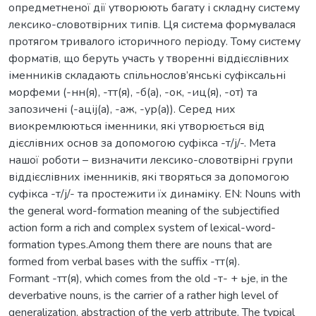
опредметненої дії утворюють багату і складну систему
лексико-словотвірних типів. Ця система формувалася
протягом тривалого історичного періоду. Тому систему
форматів, що беруть участь у творенні віддієслівних
іменників складають спільнослов’янські суфіксальні
морфеми (-нн(я), -тт(я), -б(а), -ок, -иц(я), -от) та
запозичені (-аціj(а), -аж, -ур(а)). Серед них
виокремлюються іменники, які утворюється від
дієслівних основ за допомогою суфікса -т/j/-. Мета
нашої роботи – визначити лексико-словотвірні групи
віддієслівних іменників, які творяться за допомогою
суфікса -т/j/- та простежити їх динаміку. EN: Nouns with
the general word-formation meaning of the subjectified
action form a rich and complex system of lexical-word-
formation types.Among them there are nouns that are
formed from verbal bases with the suffix -тт(я).
Formant -тт(я), which comes from the old -т- + ьjе, in the
deverbative nouns, is the carrier of a rather high level of
generalization, abstraction of the verb attribute. The typical