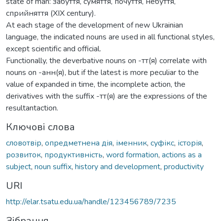
state of man: забуття, сумяття, почуття, небуття,
сприйняття (XІX century).
At each stage of the development of new Ukrainian
language, the indicated nouns are used in all functional styles,
except scientific and official.
Functionally, the deverbative nouns on -тт(я) correlate with
nouns on -анн(я), but if the latest is more peculiar to the
value of expanded in time, the incomplete action, the
derivatives with the suffix -тт(я) are the expressions of the
resultantaction.
Ключові слова
словотвір
,
опредметнена дія
,
іменник
,
суфікс
,
історія
,
розвиток
,
продуктивність
,
word formation
,
actions as a
subject
,
noun suffix
,
history and development
,
productivity
URI
http://elar.tsatu.edu.ua/handle/123456789/7235
Зібрання