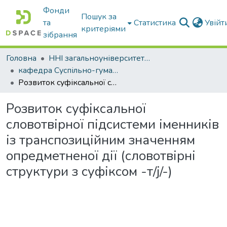
Фонди
Пошук за
та
Статистика
Увій
критеріями
зібрання
Головна
ННІ загальноуніверситетської підготовки
кафедра Суспільно-гуманітарні науки
Розвиток суфіксальної словотвірної підсистеми іменників із транспозиційним значенням опредметненої дії (cловотвірні структури з суфіксом -т/j/-)
Розвиток суфіксальної
словотвірної підсистеми іменників
із транспозиційним значенням
опредметненої дії (cловотвірні
структури з суфіксом -т/j/-)