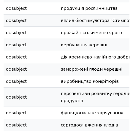
dc.subject
продукція рослинництва
dc.subject
вплив біостимулятора "Стимпо"
dc.subject
врожайність ячменю ярого
dc.subject
кербування черешні
dc.subject
дія кремнієво-калійного добри
dc.subject
заморожені плоди черешні
dc.subject
виробництво конфітюрів
перспективи розвитку геродіє
dc.subject
продуктів
dc.subject
функціональне харчування
dc.subject
сортодослідження плодів