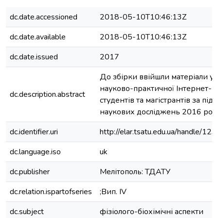
dc.date.accessioned
2018-05-10T10:46:13Z
dc.date.available
2018-05-10T10:46:13Z
dc.date.issued
2017
До збірки ввійшли матеріали уч
науково-практичної Інтернет-
dc.description.abstract
студентів та магістрантів за пі
наукових досліджень 2016 рок
dc.identifier.uri
http://elar.tsatu.edu.ua/handle/
dc.language.iso
uk
dc.publisher
Мелітополь: ТДАТУ
dc.relation.ispartofseries
;Вип. IV
dc.subject
фізіолого-біохімічні аспекти