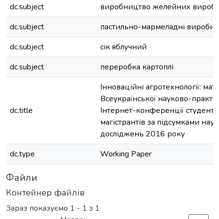
dc.subject
виробництво желейних виробі
dc.subject
пастильно-мармеладні вироби
dc.subject
сік яблучний
dc.subject
переробка картоплі
Інноваційні агротехнології: мат
Всеукраїнської науково-практи
dc.title
Інтернет-конференції студентів
магістрантів за підсумками нау
досліджень 2016 року
dc.type
Working Paper
Файли
Контейнер файлів
Зараз показуємо
1 - 1 з 1