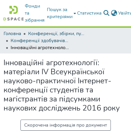
Фонди
Пошук за
та
Статистика
Увій
критеріями
зібрання
Головна
Конференції, збірки, публікації молодих вчених і здобувачів : магістрів, бакалаврів, аспірантів.
Конференції здобувачів та молодих вчених
Інноваційні агротехнології: матеріали IV Всеукраїнської науково-практичної Інтернет-конференції студентів та магістрантів за підсумками наукових досліджень 2016 року
Інноваційні агротехнології:
матеріали IV Всеукраїнської
науково-практичної Інтернет-
конференції студентів та
магістрантів за підсумками
наукових досліджень 2016 року
Скорочена інформація про документ