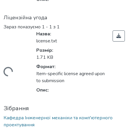
Ліцензійна угода
Зараз показуємо
1 - 1 з 1
Назва:
license.txt
Розмір:
1.71 KB
Формат:
антажиться...
Item-specific license agreed upon
to submission
Опис:
Зібрання
Кафедра Інженерної механіки та комп'ютерного
проектування