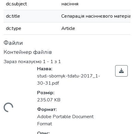
dc.subject
насіння
dc.title
Сепарація насіннєвого матеріал
dc.type
Article
Файли
Контейнер файлів
Зараз показуємо
1 - 1 з 1
Назва:
stud.-sbornyk-tdatu-2017_1-
30-31.pdf
Розмір:
235.07 KB
антажиться...
Формат:
Adobe Portable Document
Format
Опис: