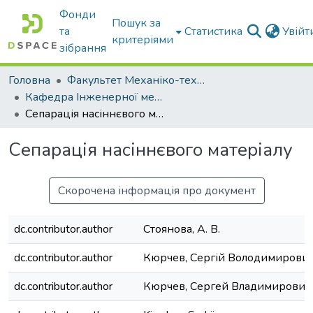
Фонди
Пошук за
та
Статистика
Увій
критеріями
зібрання
Головна
Факультет Механіко-технологічний
Кафедра Інженерної механіки та комп'ютерного проектування
Сепарація насіннєвого матеріалу
Сепарація насіннєвого матеріалу
Скорочена інформація про документ
dc.contributor.author
Стоянова, А. В.
dc.contributor.author
Кюрчев, Сергій Володимирови
dc.contributor.author
Кюрчев, Сергей Владимирович