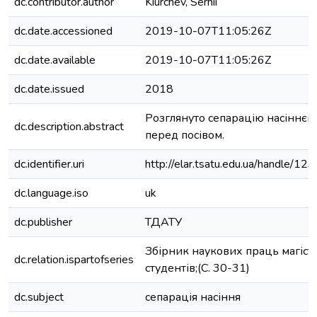
dc.contributor.author
Kiurchev, Serhii
dc.date.accessioned
2019-10-07T11:05:26Z
dc.date.available
2019-10-07T11:05:26Z
dc.date.issued
2018
Розглянуто сепарацію насіннєво
dc.description.abstract
перед посівом.
dc.identifier.uri
http://elar.tsatu.edu.ua/handle/
dc.language.iso
uk
dc.publisher
ТДАТУ
Збірник наукових праць магістр
dc.relation.ispartofseries
студентів;(С. 30-31)
dc.subject
сепарація насіння