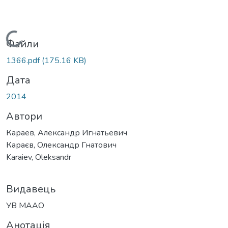
Вантажиться...
Файли
1366.pdf
(175.16 KB)
Дата
2014
Автори
Караев, Александр Игнатьевич
Караєв, Олександр Гнатович
Karaiev, Oleksandr
Видавець
УВ МААО
Анотація