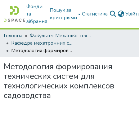
Фонди
Пошук за
та
Статистика
Увій
критеріями
зібрання
Головна
Факультет Механіко-технологічний
Кафедра мехатронних систем тракторів та сільскогосподарських машин
Методология формирования технических систем для технологических комплексов садоводства
Методология формирования
технических систем для
технологических комплексов
садоводства