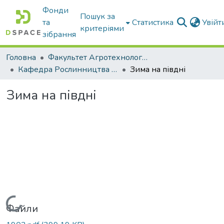
Фонди
Пошук за
та
Статистика
Увій
критеріями
зібрання
Головна
Факультет Агротехнологій та екології
Кафедра Рослинництва та садівництва ім. професора В.В. Калитки
Зима на півдні
Зима на півдні
Вантажиться...
Файли