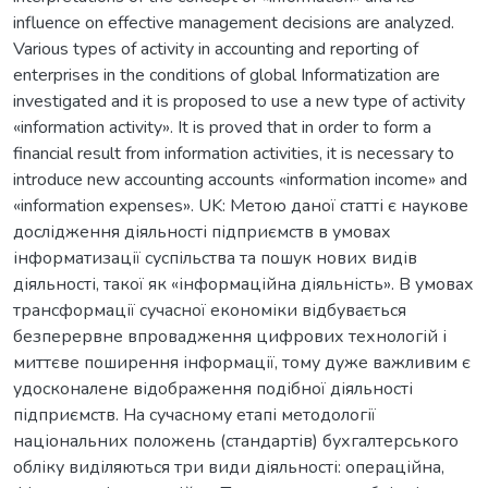
influence on effective management decisions are analyzed.
Various types of activity in accounting and reporting of
enterprises in the conditions of global Informatization are
investigated and it is proposed to use a new type of activity
«information activity». It is proved that in order to form a
financial result from information activities, it is necessary to
introduce new accounting accounts «information income» and
«information expenses». UK: Метою даної статті є наукове
дослідження діяльності підприємств в умовах
інформатизації суспільства та пошук нових видів
діяльності, такої як «інформаційна діяльність». В умовах
трансформації сучасної економіки відбувається
безперервне впровадження цифрових технологій і
миттєве поширення інформації, тому дуже важливим є
удосконалене відображення подібної діяльності
підприємств. На сучасному етапі методології
національних положень (стандартів) бухгалтерського
обліку виділяються три види діяльності: операційна,