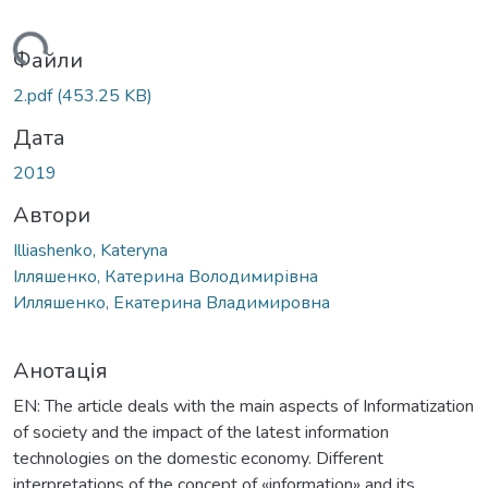
ься...
Файли
2.pdf
(453.25 KB)
Дата
2019
Автори
Illiashenko, Kateryna
Ілляшенко, Катерина Володимирівна
Илляшенко, Екатерина Владимировна
Анотація
EN: The article deals with the main aspects of Informatization
of society and the impact of the latest information
technologies on the domestic economy. Different
interpretations of the concept of «information» and its