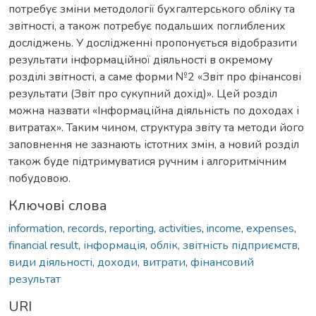
потребує зміни методології бухгалтерського обліку та
звітності, а також потребує подальших поглиблених
досліджень. У дослідженні пропонується відобразити
результати інформаційної діяльності в окремому
розділі звітності, а саме форми №2 «Звіт про фінансові
результати (Звіт про сукупний дохід)». Цей розділ
можна назвати «Інформаційна діяльність по доходах і
витратах». Таким чином, структура звіту та методи його
заповнення не зазнають істотних змін, а новий розділ
також буде підтримуватися ручним і алгоритмічним
побудовою.
Ключові слова
information
,
records
,
reporting
,
activities
,
income
,
expenses
,
financial result
,
інформація
,
облік
,
звітність підприємств
,
види діяльності
,
доходи
,
витрати
,
фінансовий
результат
URI