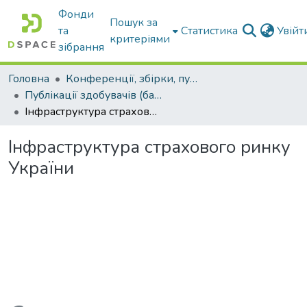
Фонди
Пошук за
та
Статистика
Увій
критеріями
зібрання
Головна
Конференції, збірки, публікації молодих вчених і здобувачів : магістрів, бакалаврів, аспірантів.
Публікації здобувачів (бакалаврів. магістрів, аспірантів)
Інфраструктура страхового ринку України
Інфраструктура страхового ринку
України