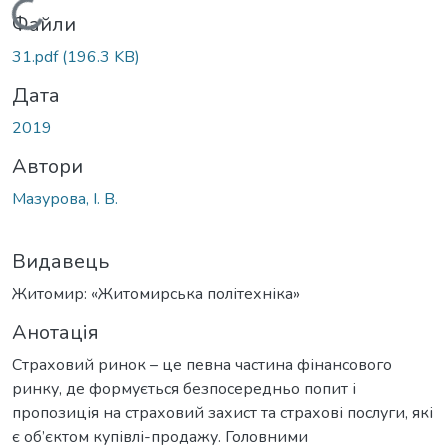
Вантажиться...
Файли
31.pdf
(196.3 KB)
Дата
2019
Автори
Мазурова, І. В.
Видавець
Житомир: «Житомирська політехніка»
Анотація
Страховий ринок – це певна частина фінансового
ринку, де формується безпосередньо попит і
пропозиція на страховий захист та страхові послуги, які
є об’єктом купівлі-продажу. Головними