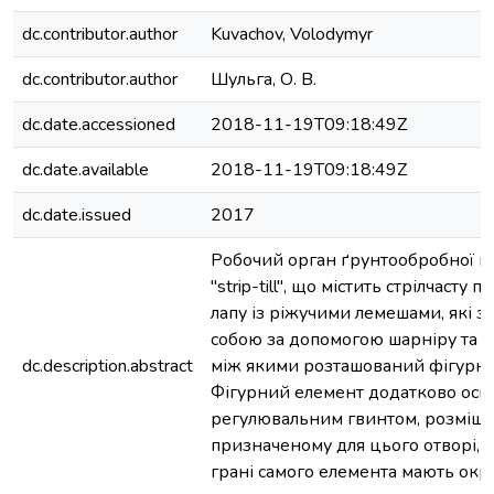
dc.contributor.author
Kuvachov, Volodymyr
dc.contributor.author
Шульга, О. В.
dc.date.accessioned
2018-11-19T09:18:49Z
dc.date.available
2018-11-19T09:18:49Z
dc.date.issued
2017
Робочий орган ґрунтообробної м
"strip-till", що містить стрілчасту 
лапу із ріжучими лемешами, які з'
собою за допомогою шарніру та 
dc.description.abstract
між якими розташований фігурни
Фігурний елемент додатково ос
регулювальним гвинтом, розміщ
призначеному для цього отворі, а
грані самого елемента мають окр