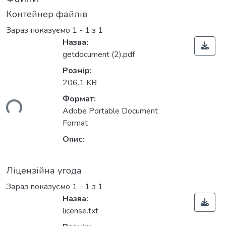
Контейнер файлів
Зараз показуємо
1 - 1 з 1
Назва:
getdocument (2).pdf
Розмір:
206.1 KB
Формат:
ься...
Adobe Portable Document
Format
Опис:
Ліцензійна угода
Зараз показуємо
1 - 1 з 1
Назва:
license.txt