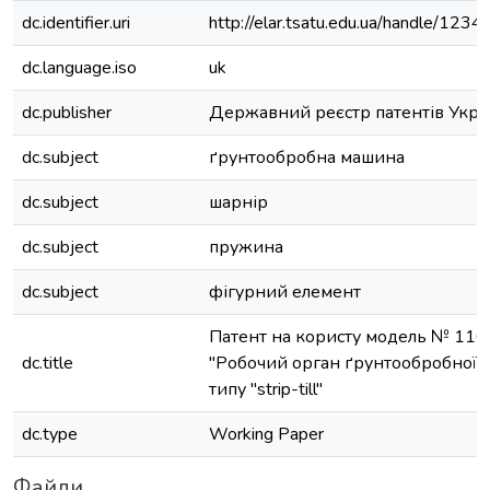
dc.identifier.uri
http://elar.tsatu.edu.ua/handle/12
dc.language.iso
uk
dc.publisher
Державний реєстр патентів Укра
dc.subject
ґрунтообробна машина
dc.subject
шарнір
dc.subject
пружина
dc.subject
фігурний елемент
Патент на користу модель № 11
dc.title
"Робочий орган ґрунтообробної
типу "strip-till"
dc.type
Working Paper
Файли