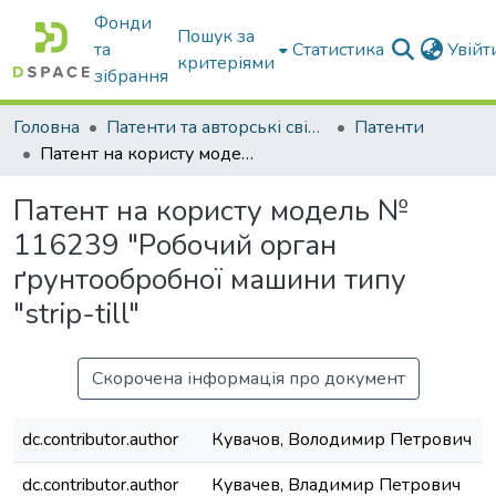
Фонди
Пошук за
та
Статистика
Увій
критеріями
зібрання
Головна
Патенти та авторські свідоцтва
Патенти
Патент на користу модель № 116239 "Робочий орган ґрунтообробної машини типу "strip-till"
Патент на користу модель №
116239 "Робочий орган
ґрунтообробної машини типу
"strip-till"
Скорочена інформація про документ
dc.contributor.author
Кувачов, Володимир Петрович
dc.contributor.author
Кувачев, Владимир Петрович