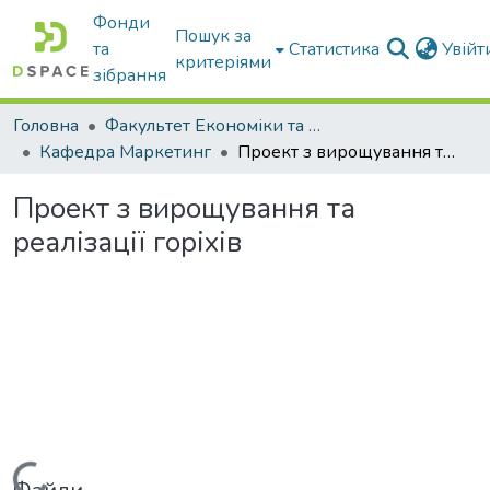
Фонди
Пошук за
та
Статистика
Увій
критеріями
зібрання
Головна
Факультет Економіки та бізнесу
Кафедра Маркетинг
Проект з вирощування та реалізації горіхів
Проект з вирощування та
реалізації горіхів