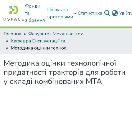
Фонди
Пошук за
та
Статистика
Увій
критеріями
зібрання
Головна
Факультет Механіко-технологічний
Кафедра Експлуатації та технічного сервісу машин
Методика оцінки технологічної придатності тракторів для роботи у складі комбінованих МТА
Методика оцінки технологічної
придатності тракторів для роботи
у складі комбінованих МТА