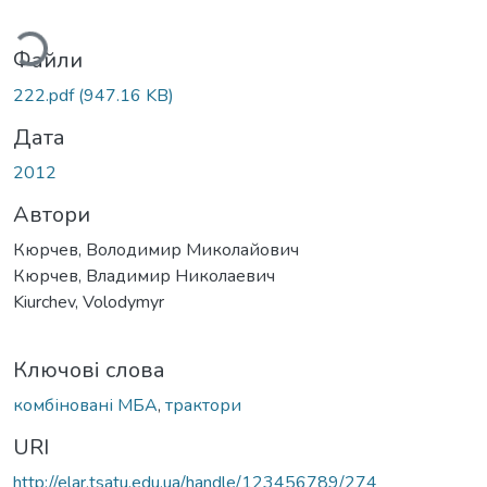
ься...
Файли
222.pdf
(947.16 KB)
Дата
2012
Автори
Кюрчев, Володимир Миколайович
Кюрчев, Владимир Николаевич
Kiurchev, Volodymyr
Ключові слова
комбіновані МБА
,
трактори
URI
http://elar.tsatu.edu.ua/handle/123456789/274