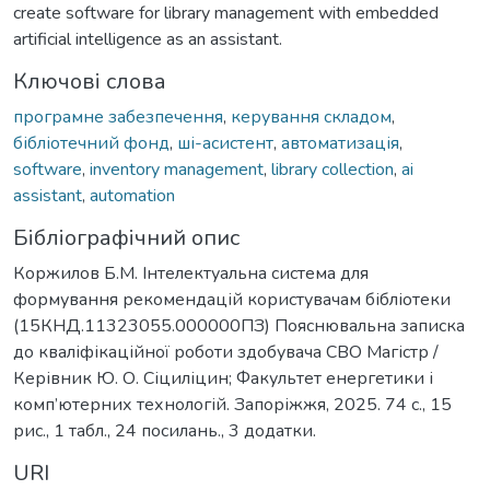
create software for library management with embedded
artificial intelligence as an assistant.
Ключові слова
програмне забезпечення
,
керування складом
,
бібліотечний фонд
,
ші-асистент
,
автоматизація
,
software
,
inventory management
,
library collection
,
ai
assistant
,
automation
Бібліографічний опис
Коржилов Б.М. Інтелектуальна система для
формування рекомендацій користувачам бібліотеки
(15КНД.11323055.000000ПЗ) Пояснювальна записка
до кваліфікаційної роботи здобувача СВО Магістр /
Керівник Ю. О. Сіциліцин; Факультет енергетики і
комп’ютерних технологій. Запоріжжя, 2025. 74 с., 15
рис., 1 табл., 24 посилань., 3 додатки.
URI