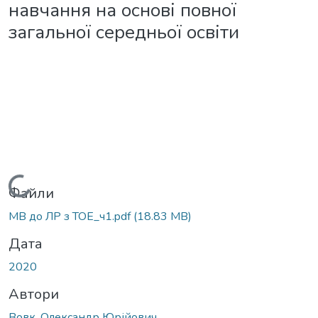
навчання на основі повної
загальної середньої освіти
Вантажиться...
Файли
МВ до ЛР з ТОЕ_ч1.pdf
(18.83 MB)
Дата
2020
Автори
Вовк, Олександр Юрійович