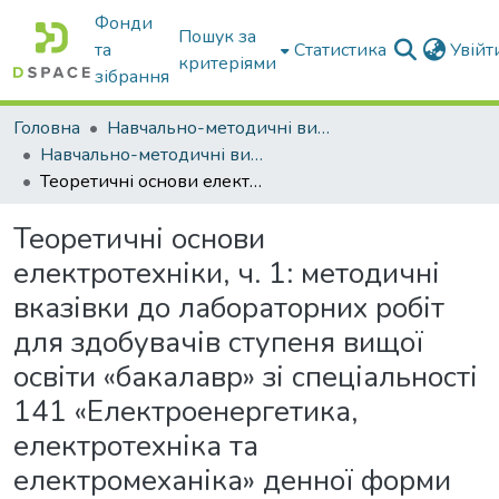
Фонди
Пошук за
та
Статистика
Увій
критеріями
зібрання
Головна
Навчально-методичні видання
Навчально-методичні видання
Теоретичні основи електротехніки, ч. 1: методичні вказівки до лабораторних робіт для здобувачів ступеня вищої освіти «бакалавр» зі спеціальності 141 «Електроенергетика, електротехніка та електромеханіка» денної форми навчання на основі повної загальної середньої освіти
Теоретичні основи
електротехніки, ч. 1: методичні
вказівки до лабораторних робіт
для здобувачів ступеня вищої
освіти «бакалавр» зі спеціальності
141 «Електроенергетика,
електротехніка та
електромеханіка» денної форми