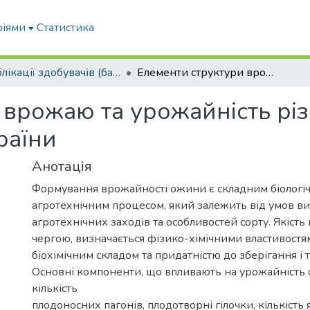
ріями
Статистика
Публікації здобувачів (бакалаврів. магістрів, аспірантів)
Елементи структури врожаю та урожайність різних сортів ожини в умовах лісостепу України
 врожаю та урожайність різ
раїни
Анотація
Формування врожайності ожини є складним біологі
агротехнічним процесом, який залежить від умов в
агротехнічних заходів та особливостей сорту. Якість 
чергою, визначається фізико-хімічними властивостями
біохімічним складом та придатністю до зберігання і 
Основні компоненти, що впливають на урожайність о
кількість
плодоносних пагонів, плодотворні гілочки, кількість яг