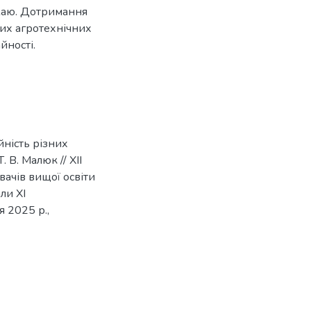
жаю. Дотримання
их агротехнічних
йності.
йність різних
. В. Малюк // ХІІ
ачів вищої освіти
ли ХІ
я 2025 р.,