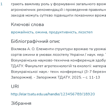
31
грають важливу роль у формуванні загального вро
агрономічних рекомендацій і проведення правильн
заходів можуть суттєво підвищити показники врожа
Ключові слова
врожайність
,
ожина
,
продуктивність
,
лісостеп
Бібліографічний опис
Віхляєва А. О. Елементи структури врожаю та урожа
сортів ожини в умовах лісостепу України / наук. кер. Т
Всеукраїнська науково-технічна конференція здобув
ТДАТУ. Факультет агротехнологій та екології: матеріа
Всеукраїнської наук.- техн. конференції (3-7 березн
Запоріжжя). - Запоріжжя: ТДАТУ, 2025. – с. 11-13
URI
http://elar.tsatu.edu.ua/handle/123456789/18920
Зібрання