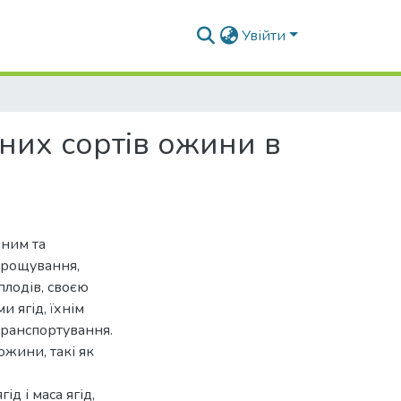
Увійти
них сортів ожини в
чним та
ирощування,
плодів, своєю
 ягід, їхнім
транспортування.
жини, такі як
ід і маса ягід,