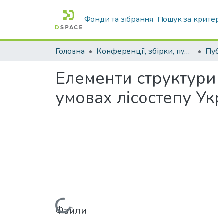
Фонди та зібрання
Пошук за крите
Головна
Конференції, збірки, публікації молодих вчених і здобувачів : магістрів, бакалаврів, аспірантів.
Елементи структури
умовах лісостепу Ук
Файли