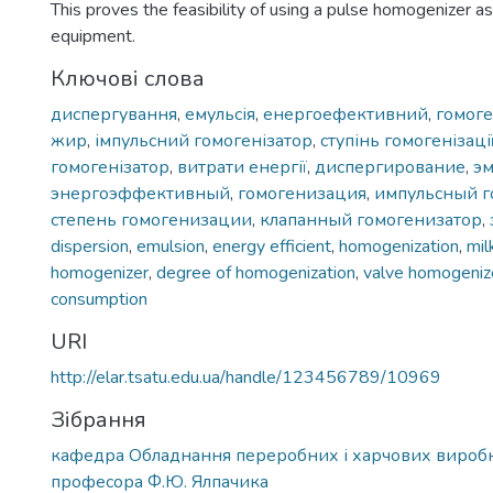
This proves the feasibility of using a pulse homogenizer a
equipment.
Ключові слова
диспергування
,
емульсія
,
енергоефективний
,
гомоге
жир
,
імпульсний гомогенізатор
,
ступінь гомогенізаці
гомогенізатор
,
витрати енергії
,
диспергирование
,
эм
энергоэффективный
,
гомогенизация
,
импульсный г
степень гомогенизации
,
клапанный гомогенизатор
,
dispersion
,
emulsion
,
energy efficient
,
homogenization
,
mil
homogenizer
,
degree of homogenization
,
valve homogeniz
consumption
URI
http://elar.tsatu.edu.ua/handle/123456789/10969
Зібрання
кафедра Обладнання переробних і харчових виробн
професора Ф.Ю. Ялпачика