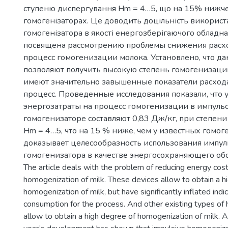
ступеню диспергування Hm = 4…5, що на 15% нижче,
гомогенізаторах. Це доводить доцільність використ
гомогенізатора в якості енергозберігаючого обладна
посвящена рассмотрению проблемы снижения расхо
процесс гомогенизации молока. Установлено, что д
позволяют получить высокую степень гомогенизаци
имеют значительно завышенные показатели расход
процесс. Проведенные исследования показали, что
энергозатраты на процесс гомогенизации в импуль
гомогенизаторе составляют 0,83 Дж/кг, при степен
Hm = 4…5, что на 15 % ниже, чем у известных гомог
доказывает целесообразность использования импул
гомогенизатора в качестве энергосохраняющего об
The article deals with the problem of reducing energy cost
homogenization of milk. These devices allow to obtain a h
homogenization of milk, but have significantly inflated indi
consumption for the process. And other existing types of
allow to obtain a high degree of homogenization of milk. A