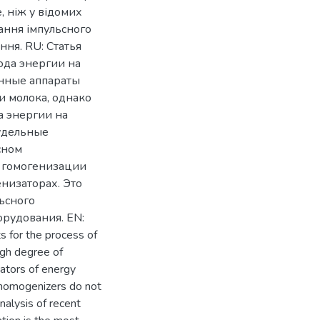
 ніж у відомих
ання імпульсного
ння. RU: Статья
да энергии на
анные аппараты
и молока, однако
а энергии на
 удельные
сном
и гомогенизации
енизаторах. Это
ьсного
орудования. EN:
s for the process of
igh degree of
cators of energy
 homogenizers do not
nalysis of recent