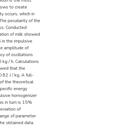
tion is the most
lows to create
ty occurs, which in
The peculiarity of the
ess. Conducted
ation of milk showed
 in the impulsive
he amplitude of
y of oscillations
kg / h. Calculations
owed that the
82 J / kg. A full-
of the theoretical
specific energy
pulsive homogenizer
is in turn is 15%
viation of
 range of parameter
the obtained data.