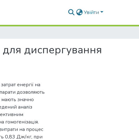
Увійти
 для диспергування
затрат енергії на
апарати дозволяють
к мають значно
едений аналіз
спективним
а гомогенізація.
витрати на процес
ть 0,83 Дж/кг, при