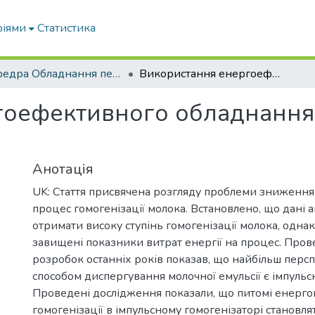
ріями
Статистика
кафедра Обладнання переробних і харчових виробництв ім. професора Ф.Ю. Ялпачика
Використання енергоефективного обладнання для диспергування емульсій
гоефективного обладнання
Анотація
UK: Стаття присвячена розгляду проблеми зниження 
процес гомогенізації молока. Встановлено, що дані 
отримати високу ступінь гомогенізації молока, одна
завищені показники витрат енергії на процес. Пров
розробок останніх років показав, що найбільш пер
способом диспергування молочної емульсії є імпульсн
Проведені дослідження показали, що питомі енерго
гомогенізації в імпульсному гомогенізаторі становля