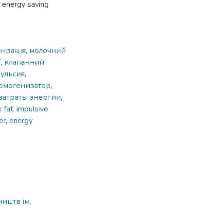
s energy saving
нізація
,
молочний
ї
,
клапанний
ульсия
,
омогенизатор
,
затраты энергии
,
k fat
,
impulsive
er
,
energy
ицтв ім.