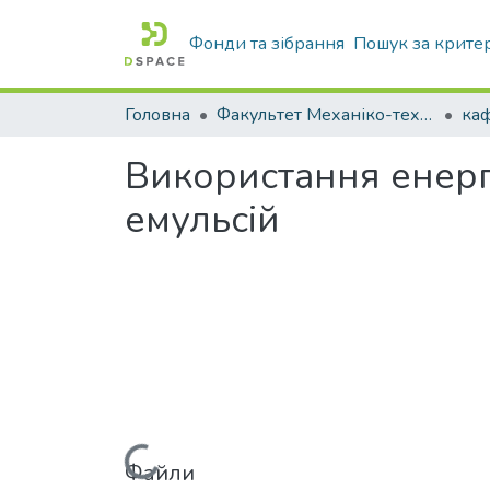
Фонди та зібрання
Пошук за крите
Головна
Факультет Механіко-технологічний
Використання енер
емульсій
Вантажиться...
Файли