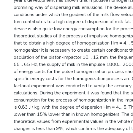
year’s development has shown that impulsive homogeniza
promising way of dispersing milk emulsions. The device al
conditions under which the gradient of the milk flow veloci
turn contributes to a high degree of dispersion of milk fat. 
device is also quite low energy consumption for the proc
theoretical studies of the process of impulsive homogeniz
that to obtain a high degree of homogenization Hm = 4… 5
homogenizer it is necessary to create certain conditions: t
oscillation of the piston-impactor 10… 12 mm, the frequenc
55… 65 Hz, the supply of milk in the impulse 1800… 2000 
of energy costs for the pulse homogenization process sh
specific energy costs for the homogenization process are 0.
factorial experiment was conducted to verify the accuracy 
calculations. During the experiment it was found that the 
consumption for the process of homogenization in the im
is 0.83 J / kg, with the degree of dispersion Hm = 4… 5. Th
lower than 15% lower than in known homogenizers. The de
theoretical values from experimental values in the whole
changes is less than 9%, which confirms the adequacy of 