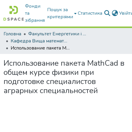
Фонди
Пошук за
та
Статистика
Увій
критеріями
зібрання
Головна
Факультет Енергетики і комп'ютерних технологій
Кафедра Вища математика та фізика
Использование пакета MathCad в общем курсе физики при подготовке специалистов аграрных специальностей
Использование пакета MathCad в
общем курсе физики при
подготовке специалистов
аграрных специальностей