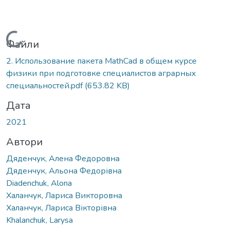
Вантажиться...
Файли
2. Использование пакета MathCad в общем курсе
физики при подготовке специалистов аграрных
специальностей.pdf
(653.82 KB)
Дата
2021
Автори
Дяденчук, Алена Федоровна
Дяденчук, Альона Федорівна
Diadenchuk, Alona
Халанчук, Лариса Викторовна
Халанчук, Лариса Вікторівна
Khalanchuk, Larysa