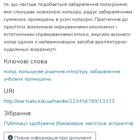
те, що частіше подобається забарвлення поліхромне,
яке спокушає новизною кольору, радує забарвленням
суміжних приміщень в різні кольори. Прагнення до
простоти, викликане міркуваннями економіки і
естетичними спрямуваннями епохи, змусило визнати
колір одним з найважливіших засобів архітектурно-
художньої виразності.
Ключові слова
колір
,
кольорове рішення інтер'єру
,
забарвлення
учбових приміщень
URI
http://elar.tsatu.edu.ua/handle/123456789/13333
Зібрання
Публікації здобувачів (бакалаврів. магістрів, аспірантів)
Повна інформація про документ