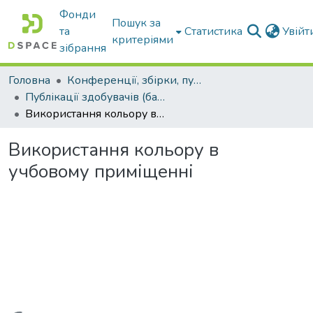
Фонди
Пошук за
та
Статистика
Увій
критеріями
зібрання
Головна
Конференції, збірки, публікації молодих вчених і здобувачів : магістрів, бакалаврів, аспірантів.
Публікації здобувачів (бакалаврів. магістрів, аспірантів)
Використання кольору в учбовому приміщенні
Використання кольору в
учбовому приміщенні