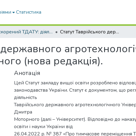
ріями
Статистика
Нескорений ТДАТУ: діяльність в умовах війни 2022...
Статут Таврійського державного агротехнологічного університету імені Дмитра Моторного (нова редакція).
о державного агротехнологі
ого (нова редакція).
Анотація
Цей Статут закладу вищої освіти розроблено відпов
законодавства України. Статут є документом, що ре
діяльність
Таврійського державного агротехнологічного Універ
Дмитра
Моторного (далі – Університет). Відповідно до наказ
освіти і науки України від
26.04.2022 р. № 387 «Про тимчасове переміщення Т