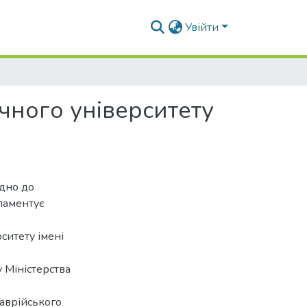
Увійти
чного університету
ідно до
гламентує
ситету імені
у Міністерства
аврійського