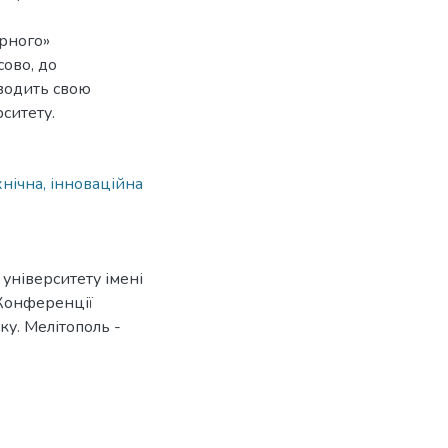
орного»
ово, до
оводить свою
рситету.
нічна, інноваційна
університету імені
 Конференції
ку. Мелітополь -