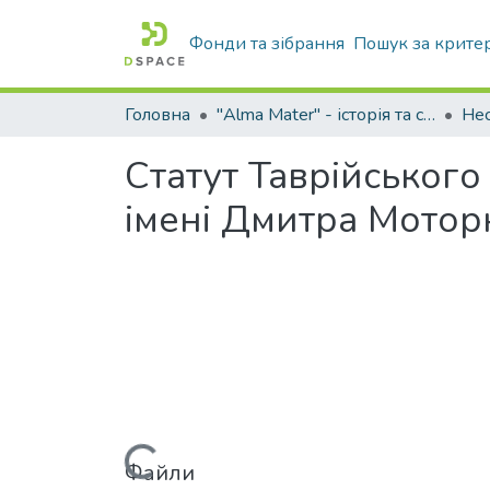
Фонди та зібрання
Пошук за крите
Головна
"Alma Mater" - історія та сьогодення Університету
Статут Таврійськог
імені Дмитра Моторн
Файли