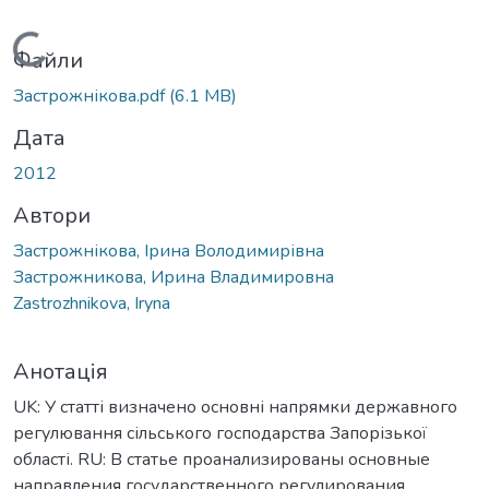
Вантажиться...
Файли
Застрожнікова.pdf
(6.1 MB)
Дата
2012
Автори
Застрожнікова, Ірина Володимирівна
Застрожникова, Ирина Владимировна
Zastrozhnikova, Iryna
Анотація
UK: У статті визначено основні напрямки державного
регулювання сільського господарства Запорізької
області. RU: В статье проанализированы основные
направления государственного регулирования