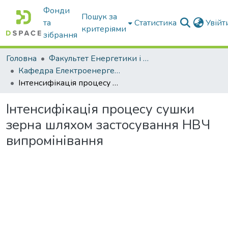
Фонди
Пошук за
та
Статистика
Увій
критеріями
зібрання
Головна
Факультет Енергетики і комп'ютерних технологій
Кафедра Електроенергетики і електротехнологій
Інтенсифікація процесу сушки зерна шляхом застосування НВЧ випромінівання
Інтенсифікація процесу сушки
зерна шляхом застосування НВЧ
випромінівання