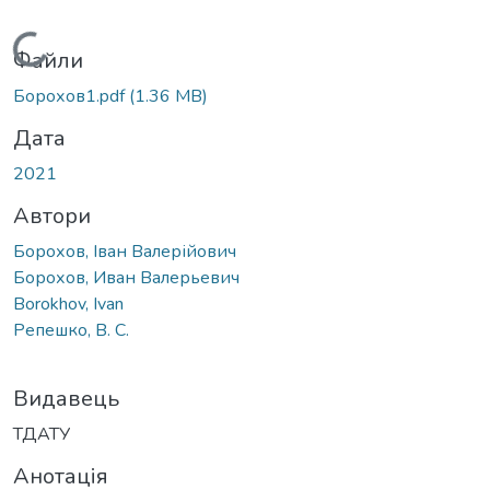
Вантажиться...
Файли
Борохов1.pdf
(1.36 MB)
Дата
2021
Автори
Борохов, Іван Валерійович
Борохов, Иван Валерьевич
Borokhov, Ivan
Репешко, В. С.
Видавець
ТДАТУ
Анотація