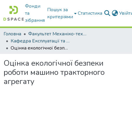
Фонди
Пошук за
та
Статистика
Увій
критеріями
зібрання
Головна
Факультет Механіко-технологічний
Кафедра Експлуатації та технічного сервісу машин
Оцінка екологічної безпеки роботи машино тракторного агрегату
Оцінка екологічної безпеки
роботи машино тракторного
агрегату