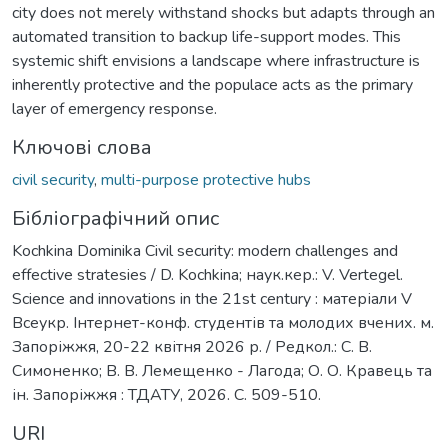
city does not merely withstand shocks but adapts through an
automated transition to backup life-support modes. This
systemic shift envisions a landscape where infrastructure is
inherently protective and the populace acts as the primary
layer of emergency response.
Ключові слова
civil security
,
multi-purpose protective hubs
Бібліографічний опис
Kochkina Dominika Civil security: modern challenges and
effective stratesies / D. Kochkina; наук.кер.: V. Vertegel.
Science and innovations in the 21st century : матеріали V
Всеукр. Інтернет-конф. студентів та молодих вчених. м.
Запоріжжя, 20-22 квітня 2026 р. / Редкол.: С. В.
Симоненко; В. В. Лемещенко - Лагода; О. О. Кравець та
ін. Запоріжжя : ТДАТУ, 2026. C. 509-510.
URI