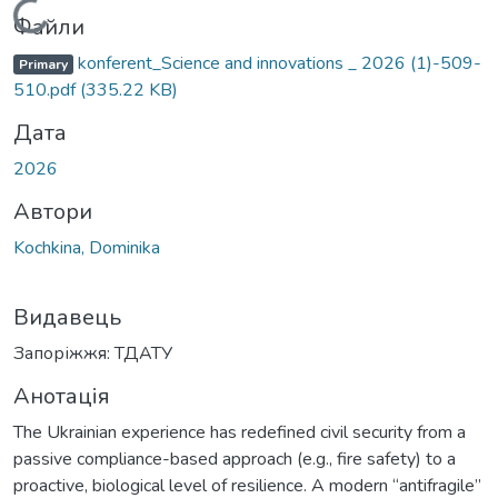
Вантажиться...
Файли
konferent_Science and innovations _ 2026 (1)-509-
Primary
510.pdf
(335.22 KB)
Дата
2026
Автори
Kochkina, Dominika
Видавець
Запоріжжя: ТДАТУ
Анотація
The Ukrainian experience has redefined civil security from a
passive compliance-based approach (e.g., fire safety) to a
proactive, biological level of resilience. A modern “antifragile”