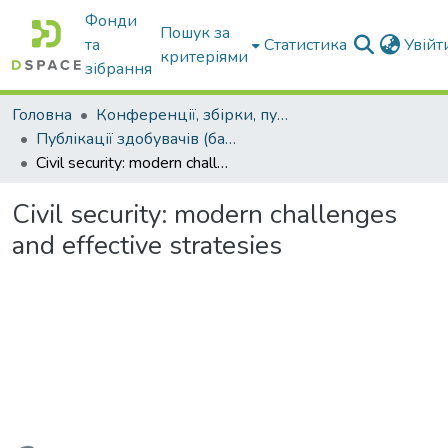
Фонди
Пошук за
та
Статистика
Увій
критеріями
зібрання
Головна
Конференції, збірки, публікації молодих вчених і здобувачів : магістрів, бакалаврів, аспірантів.
Публікації здобувачів (бакалаврів. магістрів, аспірантів)
Civil security: modern challenges and effective stratesies
Civil security: modern challenges
and effective stratesies