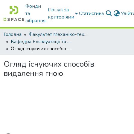
Фонди
Пошук за
та
Статистика
Увій
критеріями
зібрання
Головна
Факультет Механіко-технологічний
Кафедра Експлуатації та технічного сервісу машин
Огляд існуючих способів видалення гною
Огляд існуючих способів
видалення гною