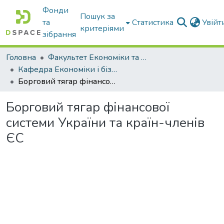
Фонди
Пошук за
та
Статистика
Увій
критеріями
зібрання
Головна
Факультет Економіки та бізнесу
Кафедра Економіки і бізнесу
Борговий тягар фінансової системи України та країн-членів ЄС
Борговий тягар фінансової
системи України та країн-членів
ЄС