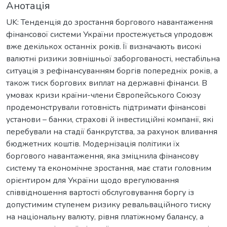
Анотація
UK: Тенденція до зростання боргового навантаження
фінансової системи України простежується упродовж
вже декількох останніх років. Її визначають високі
валютні ризики зовнішньої заборгованості, нестабільна
ситуація з рефінансуванням боргів попередніх років, а
також тиск боргових виплат на державні фінанси. В
умовах кризи країни-члени Європейського Союзу
продемонстрували готовність підтримати фінансові
установи – банки, страхові й інвестиційні компанії, які
перебували на стадії банкрутства, за рахунок вливання
бюджетних коштів. Модернізація політики їх
боргового навантаження, яка зміцнила фінансову
систему та економічне зростання, має стати головним
орієнтиром для України щодо врегулювання
співвідношення вартості обслуговування боргу із
допустимим ступенем ризику ревальваційного тиску
на національну валюту, рівня платіжному балансу, а