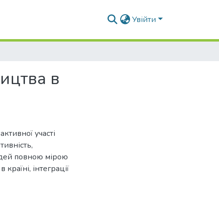
Увійти
ицтва в
ктивної участі
тивність,
юдей повною мірою
 країні, інтеграції