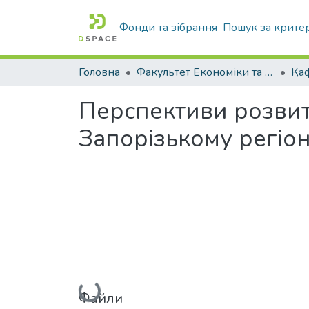
Фонди та зібрання
Пошук за крите
Головна
Факультет Економіки та бізнесу
Перспективи розвит
Запорізькому регіон
Вантажиться...
Файли