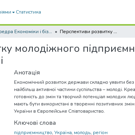
ріями
Статистика
Кафедра Економіки і бізнесу
Перспективи розвитку молодіжного підприємництва в Запорізькому регіоні
ку молодіжного підприємн
і
Анотація
Економічний розвиток держави складно уявити без а
найбільш активної частини суспільства – молоді. Креа
готовність до змін та творчий потенціал молодих л
мають бути використані в творенні позитивних змін в
України в Європейське Співтовариство.
Ключові слова
підприємництво
,
Україна
,
молодь
,
регіон