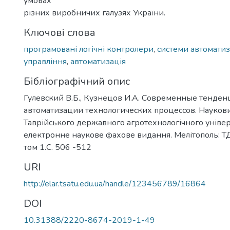
умовах
різних виробничих галузях України.
Ключові слова
програмовані логічні контролери
,
системи автомати
управління
,
автоматизація
Бібліографічний опис
Гулевский В.Б., Кузнецов И.А. Современные тенден
автоматизации технологических процессов. Наукови
Таврійського державного агротехнологічного універ
електронне наукове фахове видання. Мелітополь: ТД
том 1.С. 506 -512
URI
http://elar.tsatu.edu.ua/handle/123456789/16864
DOI
10.31388/2220-8674-2019-1-49