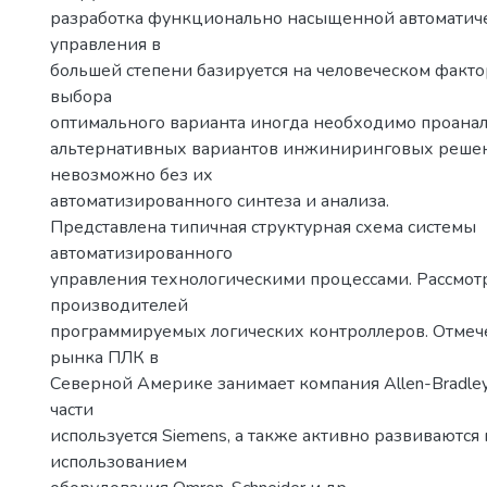
разработка функционально насыщенной автоматич
управления в
большей степени базируется на человеческом факто
выбора
оптимального варианта иногда необходимо проана
альтернативных вариантов инжиниринговых решен
невозможно без их
автоматизированного синтеза и анализа.
Представлена типичная структурная схема системы
автоматизированного
управления технологическими процессами. Рассмо
производителей
программируемых логических контроллеров. Отмеч
рынка ПЛК в
Северной Америке занимает компания Allen-Bradley
части
используется Siemens, а также активно развиваются
использованием