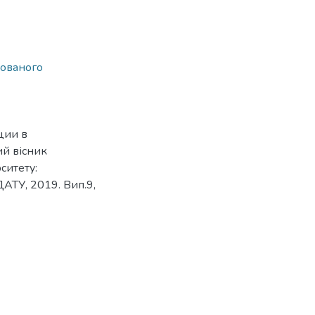
зованого
ции в
й вісник
ситету:
АТУ, 2019. Вип.9,