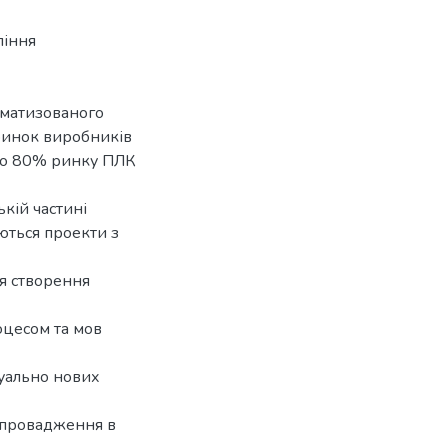
ління
оматизованого
ринок виробників
 що 80% ринку ПЛК
ькій частині
ються проекти з
я створення
оцесом та мов
туально нових
я впровадження в