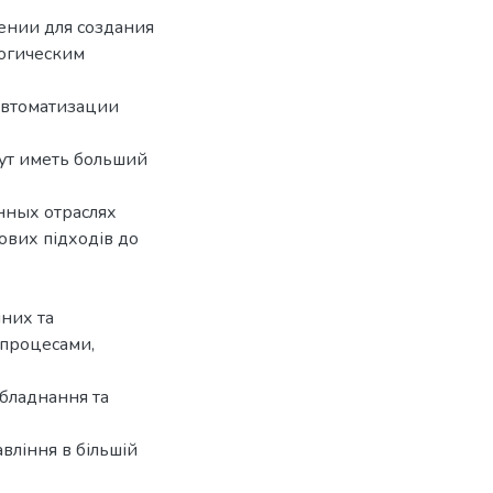
ении для создания
огическим
автоматизации
ут иметь больший
нных отраслях
нових підходів до
них та
 процесами,
бладнання та
вління в більшій