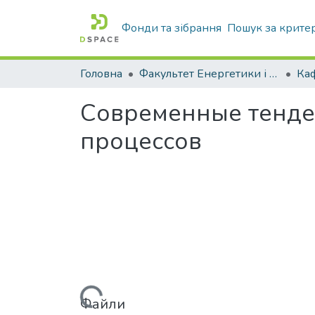
Фонди та зібрання
Пошук за крите
Головна
Факультет Енергетики і комп'ютерних технологій
Современные тенде
процессов
Вантажиться...
Файли