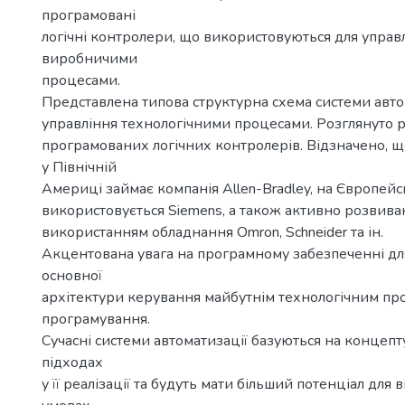
програмовані
логічні контролери, що використовуються для управ
виробничими
процесами.
Представлена типова структурна схема системи авт
управління технологічними процесами. Розглянуто 
програмованих логічних контролерів. Відзначено,
у Північній
Америці займає компанія Allen-Bradley, на Європейс
використовується Siemens, а також активно розвива
використанням обладнання Omron, Schneider та ін.
Акцентована увага на програмному забезпеченні дл
основної
архітектури керування майбутнім технологічним пр
програмування.
Сучасні системи автоматизації базуються на концеп
підходах
у її реалізації та будуть мати більший потенціал дл