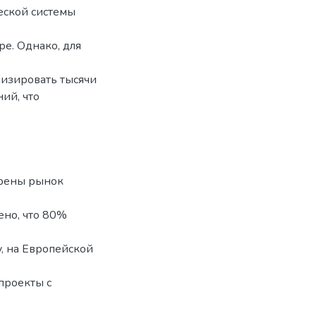
еской системы
ре. Однако, для
лизировать тысячи
ий, что
трены рынок
ено, что 80%
, на Европейской
 проекты с