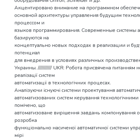
оборудования Omron, Schneider и др.
Акцентировано внимание на программном обеспеч
основной архитектуры управления будущим технол
процессом и
языков программирования. Современные системы 
базируются на
концептуально новых подходах в реализации и буд
потенциал
для внедрения в условиях различных производстве
Украины. /////////// UKR: Робота присвячена питанням 
реалізації систем
автоматизації в технологічних процесах.
Аналізуючи існуючі системи проектування автоматич
автоматизованих систем керування технологічними
помічено, що
автоматизоване вирішення завдань компонування о
розробка
функціонально насиченої автоматичної системи упра
мірі