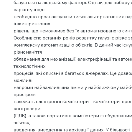
базується на людському факторі. Однак, для вибору
варіанту іноді
необхідно проаналізувати тисячі альтернативних вар
інжинірингових
рішень, що неможливо без їх автоматизованого синте
Особливістю останніх років розвитку галузі є різке 
комплексну автоматизацію об'єктів. В даний час існ
різноманіття
обладнання для механізації, електрифікації та автом
технологічних
процесів, які описані в багатьох джерелах. Це дозв
можливі
напрями найважливіших зміни у найближчому майбу
пристроїв
належать електронні комп’ютери - комп’ютери, прог
контролери
(ПЛК), а також портативні комп’ютери із вбудовани
зв’язку,
введення-виведення та архівації даних. У більшості