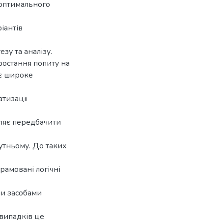
 оптимального
іантів
зу та аналізу.
зростання попиту на
ує широке
атизації
оляє передбачити
тньому. До таких
рамовані логічні
ми засобами
 випадків це