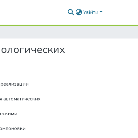
Увійти
нологических
 реализации
.
я автоматических
ческими
компоновки