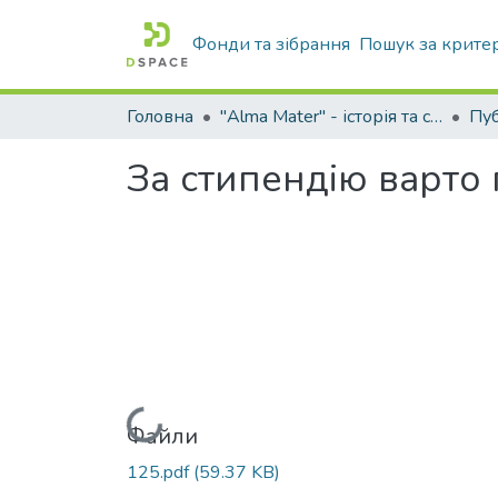
Фонди та зібрання
Пошук за крите
Головна
"Alma Mater" - історія та сьогодення Університету
За стипендію варто
Вантажиться...
Файли
125.pdf
(59.37 KB)