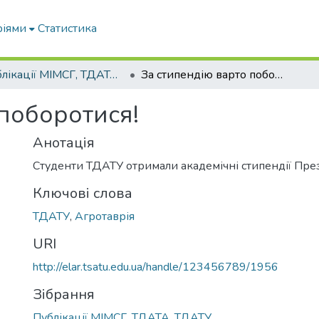
ріями
Статистика
Публікації МІМСГ, ТДАТА, ТДАТУ
За стипендію варто поборотися!
 поборотися!
Анотація
Студенти ТДАТУ отримали академічні стипендії Пре
Ключові слова
ТДАТУ
,
Агротаврія
URI
http://elar.tsatu.edu.ua/handle/123456789/1956
Зібрання
Публікації МІМСГ, ТДАТА, ТДАТУ